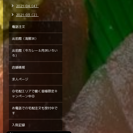
2021-04（4）
2021-03（2）
電話注文
出前館（海鮮丼）
出前館（牛カレー＆肉丼いろい
ろ）
店舗情報
求人ページ
◎宅配エリアで働く皆様限定キ
ャンペーン中◎
お電話での宅配注文も受付中で
す
入院記録