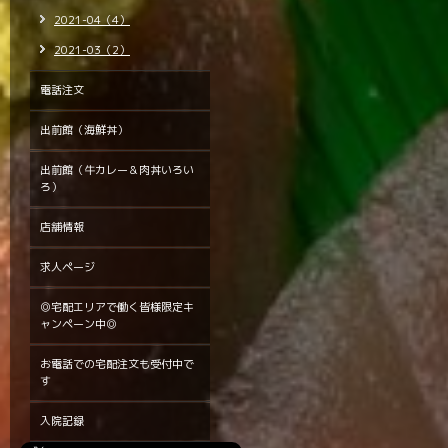
2021-04（4）
2021-03（2）
電話注文
出前館（海鮮丼）
出前館（牛カレー＆肉丼いろい
ろ）
店舗情報
求人ページ
◎宅配エリアで働く皆様限定キ
ャンペーン中◎
お電話での宅配注文も受付中で
す
入院記録