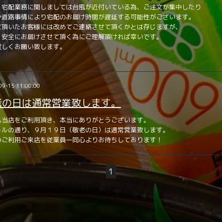
、宅配業務に関しましては台風が近付いている為、ご注文が集中したり
や道路事情により宅配のお届け時間が遅延する可能性がございます。
文頂いたお客様には改めてご連絡させて頂くかとは存じますが、
、安全にお届けさせて頂く為にご理解頂ければ幸いです。
宜しくお願い致します。
09-15 11:00:00
老の日は通常営業致します。
も当店をご利用頂き、本当にありがとうございます。
トルの通り、９月１９日（敬老の日）は通常営業致します。
のご利用ご来店を従業員一同心よりお待ちしております！
1