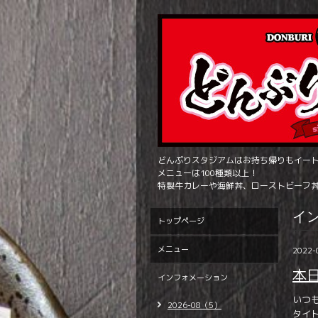
どんぶりスタジアムはお持ち帰りもイー
メニューは100種類以上！
特製牛カレーや海鮮丼、ローストビーフ
イ
トップページ
メニュー
2022-
本
インフォメーション
いつ
2026-08（5）
タイ