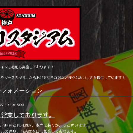
トインも宅配も実施しております！
丼やソースカツ丼、からあげ丼やうな丼など様々なおいしさを提供しています！
ンフォメーション
09-19 10:15:00
日営業しております。
も当店をご利用頂き、本当にありがとうございます。
トルの通り、当店は本日も営業しております。