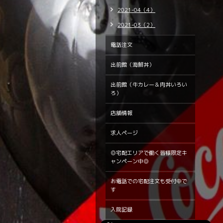
2021-04（4）
2021-03（2）
電話注文
出前館（海鮮丼）
出前館（牛カレー＆肉丼いろい
ろ）
店舗情報
求人ページ
◎宅配エリアで働く皆様限定キ
ャンペーン中◎
お電話での宅配注文も受付中で
す
入院記録