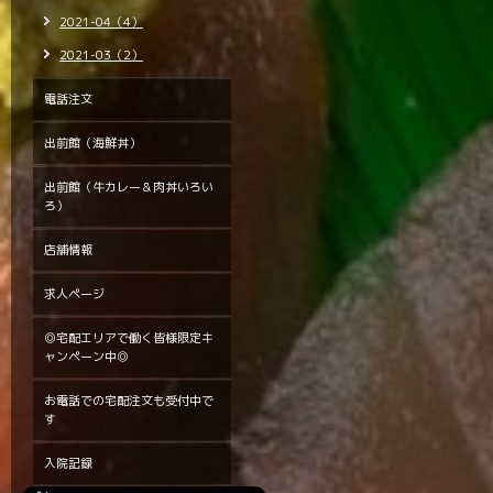
2021-04（4）
2021-03（2）
電話注文
出前館（海鮮丼）
出前館（牛カレー＆肉丼いろい
ろ）
店舗情報
求人ページ
◎宅配エリアで働く皆様限定キ
ャンペーン中◎
お電話での宅配注文も受付中で
す
入院記録