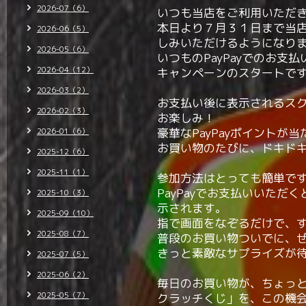
2026-07（6）
いつも当店をご利用いただ
本日より７月３１日まで当店
2026-06（5）
しみいただけるようになり
2026-05（6）
いつものPayPayでのお
2026-04（12）
キャンペーンのスタートで
2026-03（2）
お支払い後に表示されるス
2026-02（3）
お楽しみ！
豪華なPayPayポイントが
2026-01（6）
お買い物のたびに、ドキド
2025-12（6）
2025-11（1）
参加方法はとっても簡単で
PayPayでお支払いいた
2025-10（3）
示されます。
2025-09（10）
指で画面をなぞるだけで、
2025-08（7）
普段のお買い物ついでに、
きっと素敵なサプライズが
2025-07（5）
2025-06（2）
毎日のお買い物が、ちょっと
2025-05（7）
クラッチくじ」を、この機