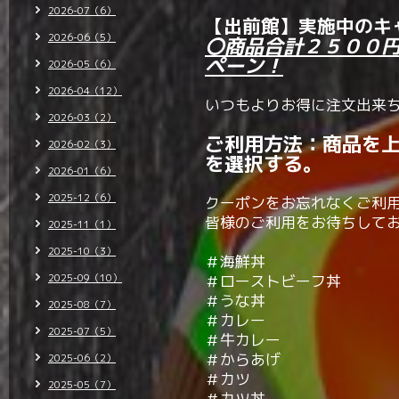
2026-07（6）
【出前館】実施中のキ
2026-06（5）
〇商品合計２５００
ペーン！
2026-05（6）
2026-04（12）
いつもよりお得に注文出来
2026-03（2）
ご利用方法：商品を
2026-02（3）
を選択する。
2026-01（6）
2025-12（6）
クーポンをお忘れなくご利
皆様のご利用をお待ちして
2025-11（1）
2025-10（3）
＃海鮮丼
2025-09（10）
＃ローストビーフ丼
＃うな丼
2025-08（7）
＃カレー
2025-07（5）
＃牛カレー
＃からあげ
2025-06（2）
＃カツ
2025-05（7）
＃カツ丼