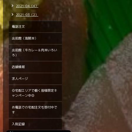
2021-04（4）
2021-03（2）
電話注文
出前館（海鮮丼）
出前館（牛カレー＆肉丼いろい
ろ）
店舗情報
求人ページ
◎宅配エリアで働く皆様限定キ
ャンペーン中◎
お電話での宅配注文も受付中で
す
入院記録