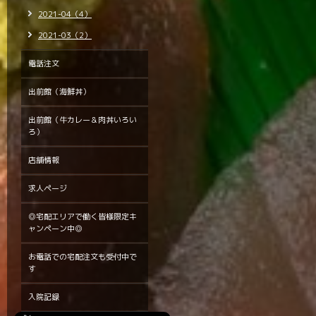
2021-04（4）
2021-03（2）
電話注文
出前館（海鮮丼）
出前館（牛カレー＆肉丼いろい
ろ）
店舗情報
求人ページ
◎宅配エリアで働く皆様限定キ
ャンペーン中◎
お電話での宅配注文も受付中で
す
入院記録