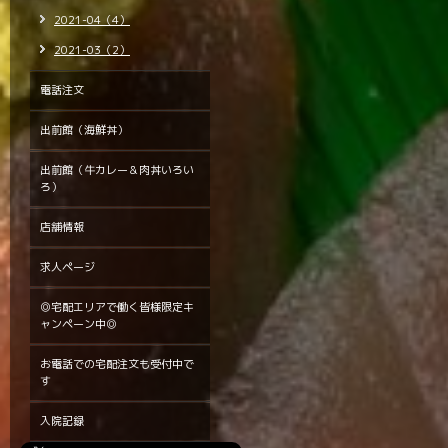
2021-04（4）
2021-03（2）
電話注文
出前館（海鮮丼）
出前館（牛カレー＆肉丼いろい
ろ）
店舗情報
求人ページ
◎宅配エリアで働く皆様限定キ
ャンペーン中◎
お電話での宅配注文も受付中で
す
入院記録