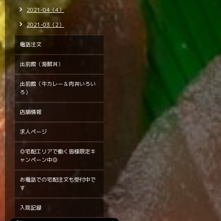
2021-04（4）
2021-03（2）
電話注文
出前館（海鮮丼）
出前館（牛カレー＆肉丼いろい
ろ）
店舗情報
求人ページ
◎宅配エリアで働く皆様限定キ
ャンペーン中◎
お電話での宅配注文も受付中で
す
入院記録