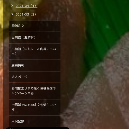
2021-04（4）
2021-03（2）
電話注文
出前館（海鮮丼）
出前館（牛カレー＆肉丼いろい
ろ）
店舗情報
求人ページ
◎宅配エリアで働く皆様限定キ
ャンペーン中◎
お電話での宅配注文も受付中で
す
入院記録