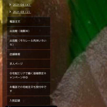
2021-04（4）
2021-03（2）
電話注文
出前館（海鮮丼）
出前館（牛カレー＆肉丼いろい
ろ）
店舗情報
求人ページ
◎宅配エリアで働く皆様限定キ
ャンペーン中◎
お電話での宅配注文も受付中で
す
入院記録