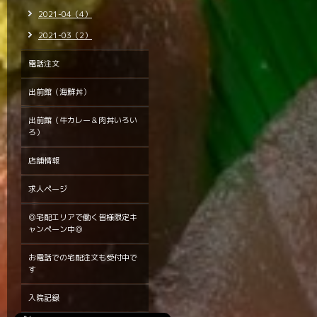
2021-04（4）
2021-03（2）
電話注文
出前館（海鮮丼）
出前館（牛カレー＆肉丼いろい
ろ）
店舗情報
求人ページ
◎宅配エリアで働く皆様限定キ
ャンペーン中◎
お電話での宅配注文も受付中で
す
入院記録