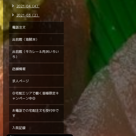
2021-04（4）
2021-03（2）
電話注文
出前館（海鮮丼）
出前館（牛カレー＆肉丼いろい
ろ）
店舗情報
求人ページ
◎宅配エリアで働く皆様限定キ
ャンペーン中◎
お電話での宅配注文も受付中で
す
入院記録