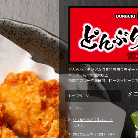
どんぶりスタジアムはお持ち帰りもイー
メニューは100種類以上！
特製牛カレーや海鮮丼、ローストビーフ
メ
トップページ
メニュー
な
グリルやまと（牛カレー）
（20）
丼のなごみや（肉丼）（9）