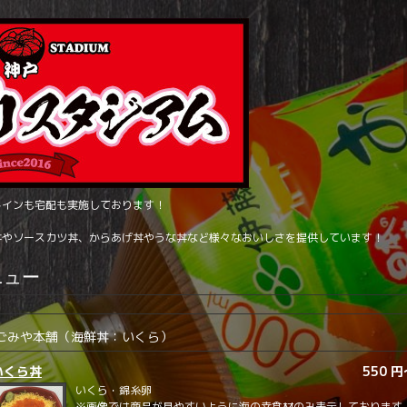
トインも宅配も実施しております！
丼やソースカツ丼、からあげ丼やうな丼など様々なおいしさを提供しています！
ニュー
ごみや本舗（海鮮丼：いくら）
いくら丼
550 
いくら・錦糸卵
※画像では商品が見やすいように海の幸食材のみ表示しております