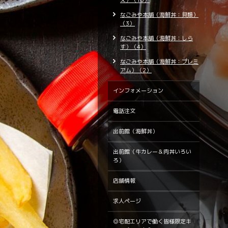
え）（10）
なごみや本舗（海鮮丼：貝類）
（3）
なごみや本舗（海鮮丼：しら
す）（4）
なごみや本舗（海鮮丼：プレミ
アム）（2）
インフォメーション
電話注文
出前館（海鮮丼）
出前館（牛カレー＆肉丼いろい
ろ）
店舗情報
求人ページ
◎宅配エリアで働く皆様限定キ