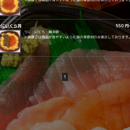
うにいくら丼
550 
うに・いくら・錦糸卵
※画像では商品が見やすいように海の幸食材のみ表示しております
1