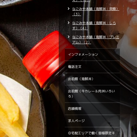
え）（10）
なごみや本舗（海鮮丼：貝類）
（3）
なごみや本舗（海鮮丼：しら
す）（4）
なごみや本舗（海鮮丼：プレミ
アム）（2）
インフォメーション
電話注文
出前館（海鮮丼）
出前館（牛カレー＆肉丼いろい
ろ）
店舗情報
求人ページ
◎宅配エリアで働く皆様限定キ