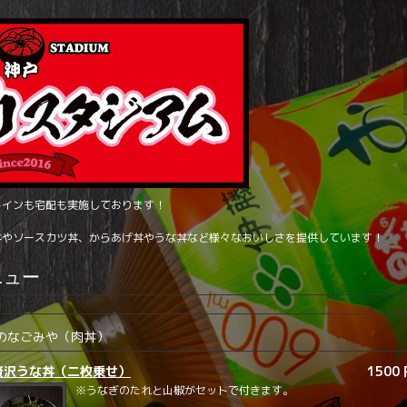
トインも宅配も実施しております！
丼やソースカツ丼、からあげ丼やうな丼など様々なおいしさを提供しています！
ニュー
のなごみや（肉丼）
贅沢うな丼（二枚乗せ）
1500
※うなぎのたれと山椒がセットで付きます。