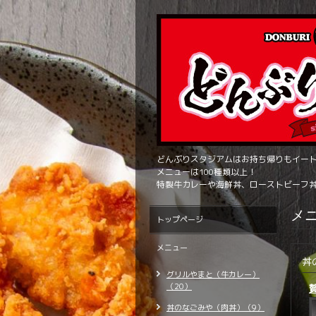
どんぶりスタジアムはお持ち帰りもイー
メニューは100種類以上！
特製牛カレーや海鮮丼、ローストビーフ
メ
トップページ
メニュー
丼
グリルやまと（牛カレー）
（20）
丼のなごみや（肉丼）（9）