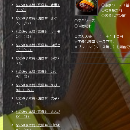
なごみや本舗（海鮮丼：定番）
〇濃厚ソース（基
（15）
〇ねぎ塩だれ
〇おろしポン酢
なごみや本舗（海鮮丼：まぐ
〇デミソース
ろ）（12）
〇味噌だれ
なごみや本舗（海鮮丼：サーモ
ごはん大盛 ： ＋１１０円
ン）（12）
※画像は濃厚ソースです。
なごみや本舗（海鮮丼：ねぎと
※プレーン（ソース無し）も可能で
ろ）（12）
なごみや本舗（海鮮丼：いか）
（6）
なごみや本舗（海鮮丼：いく
ら）（2）
なごみや本舗（海鮮丼：えび・
かに）（9）
なごみや本舗（海鮮丼：穴子）
（6）
なごみや本舗（海鮮丼：えんが
わ）（3）
なごみや本舗（海鮮丼：づけあ