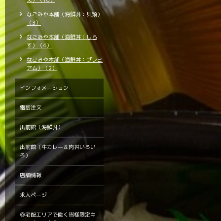
え）（10）
なごみや本舗（海鮮丼：貝類）
（3）
なごみや本舗（海鮮丼：しら
す）（4）
なごみや本舗（海鮮丼：プレミ
アム）（2）
インフォメーション
電話注文
出前館（海鮮丼）
出前館（牛カレー＆肉丼いろい
ろ）
店舗情報
求人ページ
◎宅配エリアで働く皆様限定キ