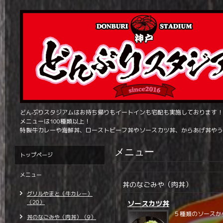
どんぶりスタジアムはお持ち帰りもイートインも宅配も実施しております！
メニューは100種類以上！
特製牛カレーや海鮮丼、ローストビーフ丼やソースカツ丼、からあげ丼やう
メニュー
トップページ
メニュー
丼のなごみや（肉丼）
グリルやまと（牛カレー）
（20）
ソースカツ丼
５種類のソースか
丼のなごみや（肉丼）（9）