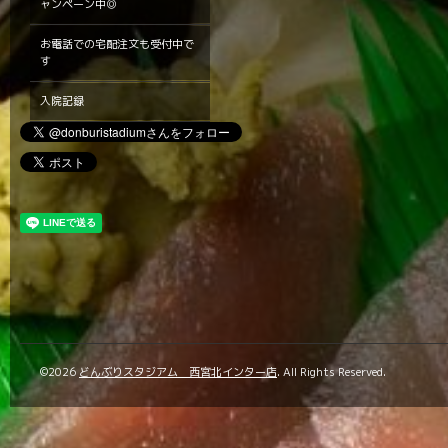
ャンペーン中◎
お電話での宅配注文も受付中で
す
入院記録
©2026
どんぶりスタジアム 西宮北インター店
. All Rights Reserved.