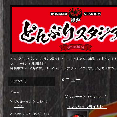
どんぶりスタジアムはお持ち帰りもイートインも宅配も実施しております！
メニューは100種類以上！
特製牛カレーや海鮮丼、ローストビーフ丼やソースカツ丼、からあげ丼やう
メニュー
トップページ
メニュー
グリルやまと（牛カレー）
グリルやまと（牛カレー）
（20）
フィッシュフライカレー
丼のなごみや（肉丼）（9）