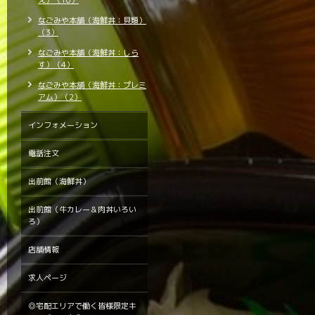
え）（10）
なごみや本舗（海鮮丼：貝類）
（3）
なごみや本舗（海鮮丼：しら
す）（4）
なごみや本舗（海鮮丼：プレミ
アム）（2）
インフォメーション
電話注文
出前館（海鮮丼）
出前館（牛カレー＆肉丼いろい
ろ）
店舗情報
求人ページ
◎宅配エリアで働く皆様限定キ