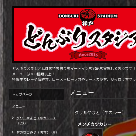
どんぶりスタジアムはお持ち帰りもイートインも宅配も実施しております！
メニューは100種類以上！
特製牛カレーや海鮮丼、ローストビーフ丼やソースカツ丼、からあげ丼やう
メニュー
トップページ
メニュー
グリルやまと（牛カレー）
グリルやまと（牛カレー）
（20）
メンチカツカレー
丼のなごみや（肉丼）（9）