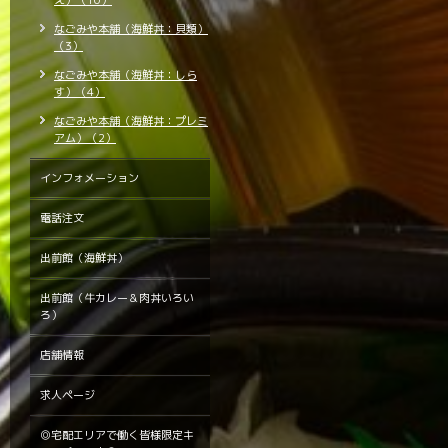
え）（10）
なごみや本舗（海鮮丼：貝類）
（3）
なごみや本舗（海鮮丼：しら
す）（4）
なごみや本舗（海鮮丼：プレミ
アム）（2）
インフォメーション
電話注文
出前館（海鮮丼）
出前館（牛カレー＆肉丼いろい
ろ）
店舗情報
求人ページ
◎宅配エリアで働く皆様限定キ